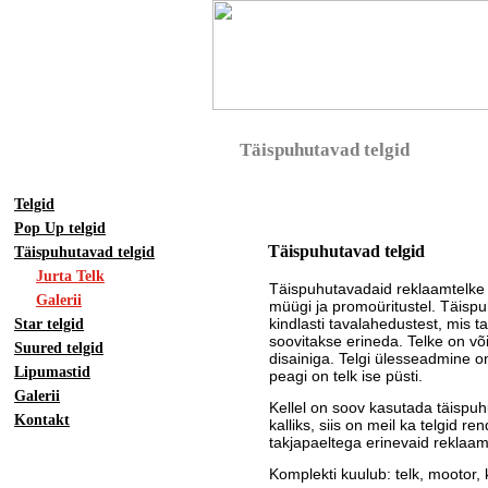
Täispuhutavad telgid
Telgid
Pop Up telgid
Täispuhutavad telgid
Täispuhutavad telgid
Jurta Telk
Täispuhutavadaid reklaamtelke 
Galerii
müügi ja promoüritustel. Täispuh
kindlasti tavalahedustest, mis 
Star telgid
soovitakse erineda. Telke on võ
Suured telgid
disainiga. Telgi ülesseadmine on
Lipumastid
peagi on telk ise püsti.
Galerii
Kellel on soov kasutada täispuhu
Kontakt
kalliks, siis on meil ka telgid re
takjapaeltega erinevaid reklaa
Komplekti kuulub: telk, mootor, 