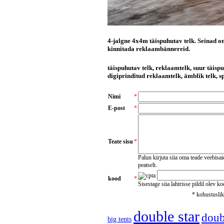
4-jalgne 4x4m täispuhutav telk. Seinad on
kinnitada reklaambännereid.
täispuhutav telk, reklaamtelk, suur täisp
digiprinditud reklaamtelk, ämblik telk, sp
Nimi
*
E-post
*
Teate sisu
*
Palun kirjuta siia oma teade veebisa
peatselt.
kood
*
Sisestage siia lahtrisse pildil olev k
* kohustusli
double star
doubl
big tents