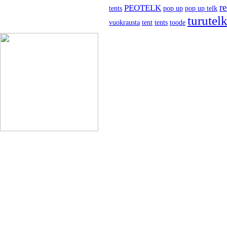
r
PEOTELK
tents
pop up
pop up telk
turutel
vuokrausta
tent
tents
toode