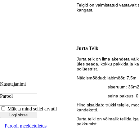
Telgid on valmistatud vastavalt 
kangast.
Jurta Telk
Jurta telk on ilma akendeta väi
üles seada, kokku pakkida ja ka
polüestrist.
Näidismõõdud: läbimõõt: 7,5m
Kasutajanimi
siseruum: 36m
Parool
seina paksus: 0,
Hind sisaldab:
trükki telgile, mo
Mäleta mind sellel arvutil
kandekotti.
Jurta telki on võimalik tellida i
pakkumist.
Parooli meeldetuletus