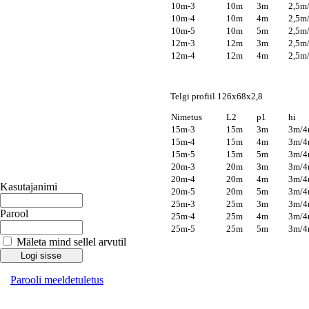
10m-3
10m
3m
2,5m
10m-4
10m
4m
2,5m
10m-5
10m
5m
2,5m
12m-3
12m
3m
2,5m
12m-4
12m
4m
2,5m
Telgi profiil 126x68x2,8
Nimetus
L2
p1
15m-3
15m
3m
3m/4
15m-4
15m
4m
3m/4
15m-5
15m
5m
3m/4
20m-3
20m
3m
3m/4
20m-4
20m
4m
3m/4
Kasutajanimi
20m-5
20m
5m
3m/4
25m-3
25m
3m
3m/4
Parool
25m-4
25m
4m
3m/4
25m-5
25m
5m
3m/4
Mäleta mind sellel arvutil
Parooli meeldetuletus