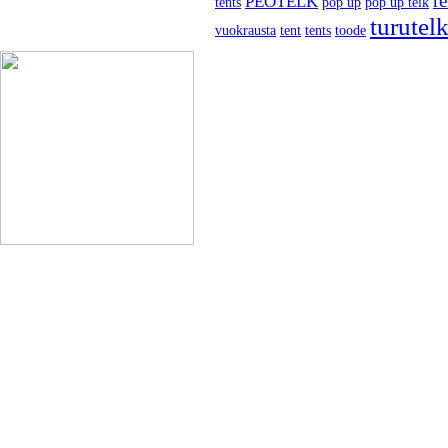
r
PEOTELK
tents
pop up
pop up telk
turutel
vuokrausta
tent
tents
toode