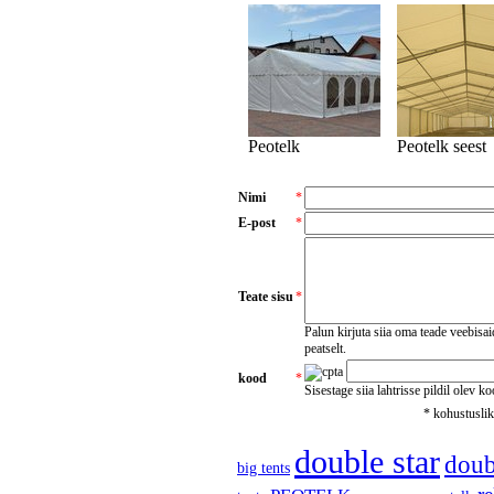
Peotelk
Peotelk seest
Nimi
*
E-post
*
Teate sisu
*
Palun kirjuta siia oma teade veebisa
peatselt.
kood
*
Sisestage siia lahtrisse pildil olev k
* kohustusli
double star
doubl
big tents