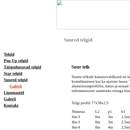
Suured telgid
Telgid
Pop Up telgid
Suur telk
Täispuhutavad telgid
Star telgid
Suurte telkide kasutusvaldkond on la
Suured telgid
korraldamisest kui ka ajutiste laona.
alumiiniumprofiilist, katus ja seina
Galerii
informatsiooni saamiseks esitaga hin
Lipumastid
Galerii
Telgi profiil 77x58x2,5
Kontakt
Nimetus
L2
p1
6m-3
6m
3m
2,5m
8m-3
8m
3m
2,5m
8m-4
8m
4m
2,5m