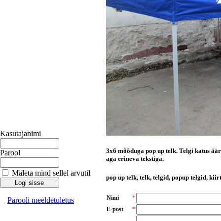
Kasutajanimi
3x6 mõõduga pop up telk. Telgi katus ääre
Parool
aga erineva tekstiga.
Mäleta mind sellel arvutil
pop up telk, telk, telgid, popup telgid, kii
Nimi
*
Parooli meeldetuletus
E-post
*