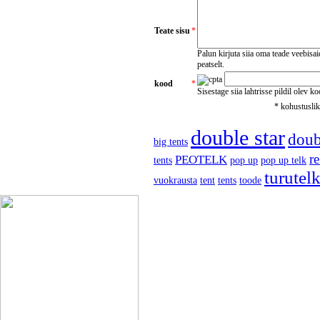
Teate sisu
*
Palun kirjuta siia oma teade veebisa
peatselt.
kood
*
Sisestage siia lahtrisse pildil olev k
* kohustusli
double star
doubl
big tents
r
PEOTELK
tents
pop up
pop up telk
turutel
vuokrausta
tent
tents
toode