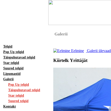
Galerii
Telgid
Eelmine
Galerii ülevaa
Pop Up telgid
Täispuhutavad telgid
Kiirtelk Yrittäjät
Star telgid
Suured telgid
Lipumastid
Galerii
Pop Up telgid
Täispuhutavad telgid
Star telgid
Suured telgid
Kontakt